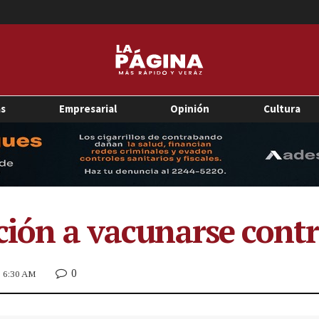
as
Empresarial
Opinión
Cultura
ción a vacunarse contr
0
23 6:30 AM