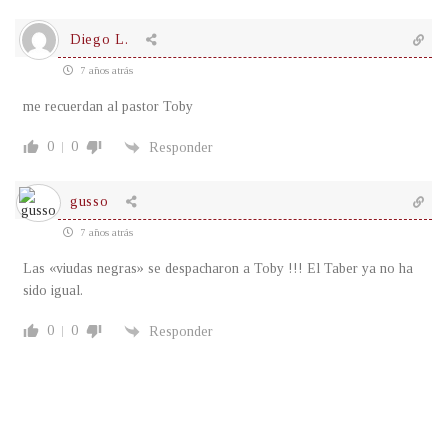
Diego L.
7 años atrás
me recuerdan al pastor Toby
0
0
Responder
gusso
7 años atrás
Las «viudas negras» se despacharon a Toby !!! El Taber ya no ha
sido igual.
0
0
Responder