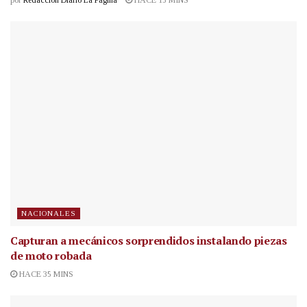
por
Redacción Diario La Página
HACE 15 MINS
NACIONALES
Capturan a mecánicos sorprendidos instalando piezas
de moto robada
HACE 35 MINS