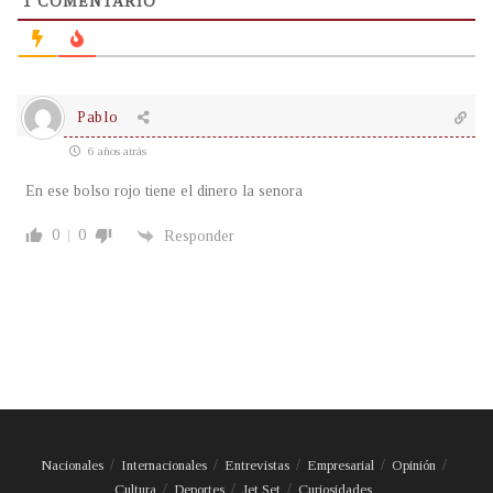
1
COMENTARIO
Pablo
6 años atrás
En ese bolso rojo tiene el dinero la senora
0
0
Responder
Nacionales
Internacionales
Entrevistas
Empresarial
Opinión
Cultura
Deportes
Jet Set
Curiosidades