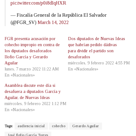
pic.twitter.com/p0i8dIqHXR
— Fiscalía General de la República El Salvador
(@FGR_SV)
March 14, 2022
FGR presenta acusación por
Dos diputados de Nuevas Ideas
cohecho impropio en contra de
que habrían pedido dádivas
los diputados desaforados
para dividir el partido son
Ilofio García y Gerardo
desaforados
Aguilar
miércoles, 9 febrero 2022 4:55 PM
lunes, 7 marzo 2022 11:22 AM
En «Nacionales»
En «Nacionales»
Asamblea discute este día si
desafuera a diputados García y
Aguilar, de Nuevas Ideas
miércoles, 9 febrero 2022 1:12 PM
En «Nacionales»
Tags:
audiencia inicial
cohecho
Gerardo Aguilar
José Ilofio García Torres