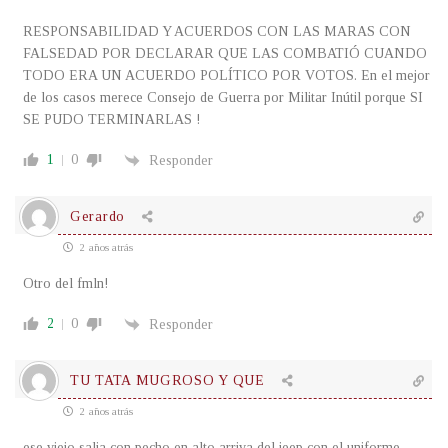
RESPONSABILIDAD Y ACUERDOS CON LAS MARAS CON
FALSEDAD POR DECLARAR QUE LAS COMBATIÓ CUANDO
TODO ERA UN ACUERDO POLÍTICO POR VOTOS. En el mejor
de los casos merece Consejo de Guerra por Militar Inútil porque SI
SE PUDO TERMINARLAS !
1
0
Responder
Gerardo
2 años atrás
Otro del fmln!
2
0
Responder
TU TATA MUGROSO Y QUE
2 años atrás
ese viejo salia con pecho en alto arriva del jeep con el uniforme