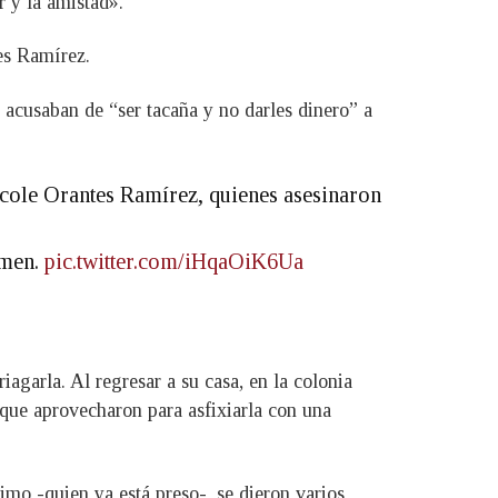
r y la amistad».
es Ramírez.
acusaban de “ser tacaña y no darles dinero” a
cole Orantes Ramírez, quienes asesinaron
imen.
pic.twitter.com/iHqaOiK6Ua
agarla. Al regresar a su casa, en la colonia
 que aprovecharon para asfixiarla con una
rimo -quien ya está preso-, se dieron varios