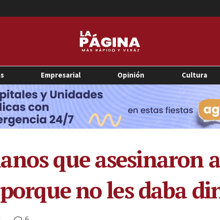
as
Empresarial
Opinión
Cultura
nos que asesinaron a
«porque no les daba di
6
M