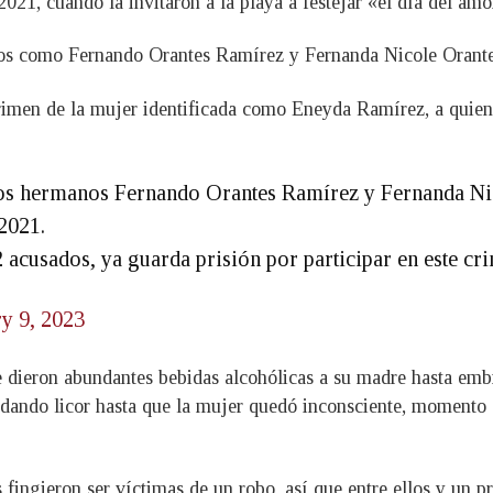
2021, cuando la invitaron a la playa a festejar «el día del amo
ados como Fernando Orantes Ramírez y Fernanda Nicole Orant
rimen de la mujer identificada como Eneyda Ramírez, a quien 
los hermanos Fernando Orantes Ramírez y Fernanda Ni
2021.
acusados, ya guarda prisión por participar en este cr
y 9, 2023
e dieron abundantes bebidas alcohólicas a su madre hasta embri
n dando licor hasta que la mujer quedó inconsciente, momento
 fingieron ser víctimas de un robo, así que entre ellos y un p