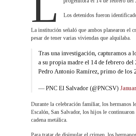
L
progenitora el 14 de febrero del 
Los detenidos fueron identific
La institución señaló que ambos planearon el c
pesar de tener varias viviendas que alquilaba.
Tras una investigación, capturamos a 
a su propia madre el 14 de febrero del 
Pedro Antonio Ramírez, primo de los 2 
— PNC El Salvador (@PNCSV)
Januar
Durante la celebración familiar, los hermanos l
Escalón, San Salvador, los hijos le continuaro
cadena metálica.
Para tratar de disimular el crimen, los hermanos