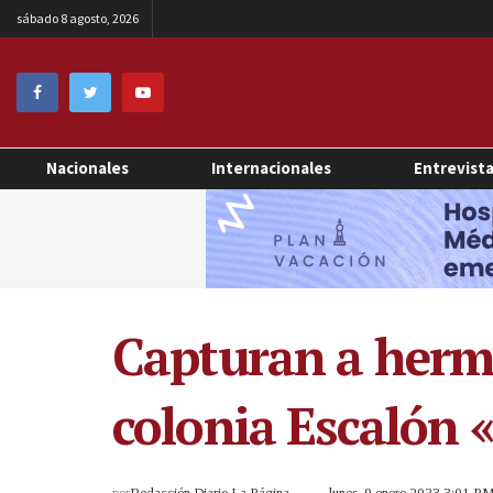
sábado 8 agosto, 2026
Nacionales
Internacionales
Entrevist
Capturan a herma
colonia Escalón 
por
Redacción Diario La Página
lunes, 9 enero 2023 3:01 P