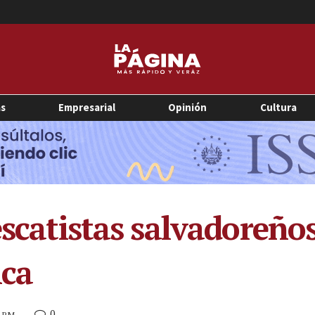
as
Empresarial
Opinión
Cultura
escatistas salvadoreño
ica
0
8 PM