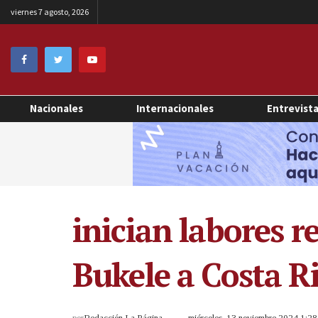
viernes 7 agosto, 2026
Nacionales
Internacionales
Entrevist
inician labores r
Bukele a Costa R
por
Redacción La Página
miércoles, 13 noviembre 2024 1:2