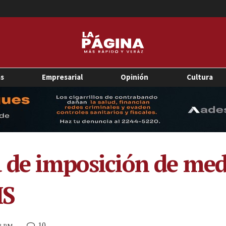
as
Empresarial
Opinión
Cultura
a de imposición de med
MS
10
23 PM