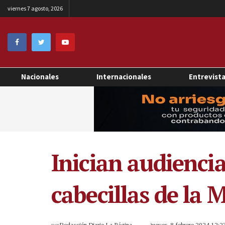
viernes 7 agosto, 2026
Nacionales
Internacionales
Entrevist
Inician audienci
cabecillas de la 
por
Redacción Diario La Página
jueves, 8 febrero 2024 12: