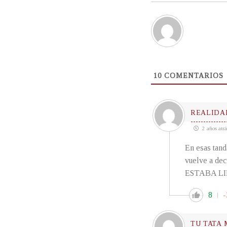
10
COMENTARIOS
REALIDA
2 años atrá
En esas tand
vuelve a de
ESTABA LI
8
-
TU TATA