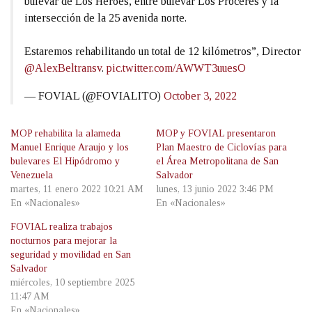
bulevar de Los Héroes, entre bulevar Los Próceres y la
intersección de la 25 avenida norte.
Estaremos rehabilitando un total de 12 kilómetros”, Director
@AlexBeltransv
.
pic.twitter.com/AWWT3uuesO
— FOVIAL (@FOVIALITO)
October 3, 2022
MOP rehabilita la alameda
MOP y FOVIAL presentaron
Manuel Enrique Araujo y los
Plan Maestro de Ciclovías para
bulevares El Hipódromo y
el Área Metropolitana de San
Venezuela
Salvador
martes, 11 enero 2022 10:21 AM
lunes, 13 junio 2022 3:46 PM
En «Nacionales»
En «Nacionales»
FOVIAL realiza trabajos
nocturnos para mejorar la
seguridad y movilidad en San
Salvador
miércoles, 10 septiembre 2025
11:47 AM
En «Nacionales»