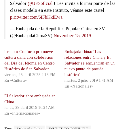
Salvador
@UESoficial
! Les invita a formar parte de las
clases modelo en este Instituto, véanse este cartel:
pic.twitter.com/6IFbKkfEwa
— Embajada de la República Popular China en SV
(@EmbajadaChinaSV)
November 15, 2019
Instituto Confucio promueve
Embajada china: “Las
cultura china con celebración
relaciones entre China y El
del Día del Idioma en Centro
Salvador se encuentran en un
Histórico de San Salvador
nuevo punto de partida
viernes, 25 abril 2025 2:15 PM
histórico”
En «Cultura»
martes, 2 julio 2019 1:41 AM
En «Nacionales»
El Salvador abre embajada en
China
lunes, 29 abril 2019 10:34 AM
En «Internacionales»
Tags:
Embajada China
INSTITUTO CONFUCIO