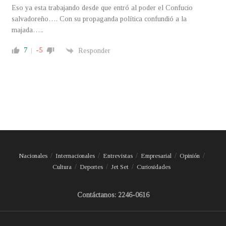
Eso ya esta trabajando desde que entró al poder el Confucio
salvadoreño…. Con su propaganda política confundió a la
majada…..
7
-5
Responder
Nacionales
Internacionales
Entrevistas
Empresarial
Opinión
Cultura
Deportes
Jet Set
Curiosidades
Contáctanos: 2246-0616