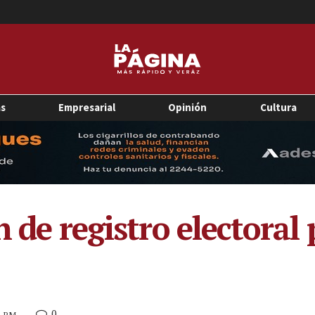
as
Empresarial
Opinión
Cultura
n de registro electoral 
0
35 PM