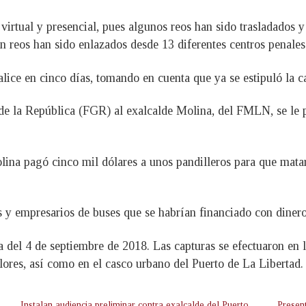
virtual y presencial, pues algunos reos han sido trasladados 
en reos han sido enlazados desde 13 diferentes centros penales
lice en cinco días, tomando en cuenta que ya se estipuló la ca
 de la República (FGR) al exalcalde Molina, del FMLN, se le p
na pagó cinco mil dólares a unos pandilleros para que matara
 y empresarios de buses que se habrían financiado con dinero 
del 4 de septiembre de 2018. Las capturas se efectuaron en l
lores, así como en el casco urbano del Puerto de La Libertad.
Instalan audiencia preliminar contra exalcalde del Puerto
Presen