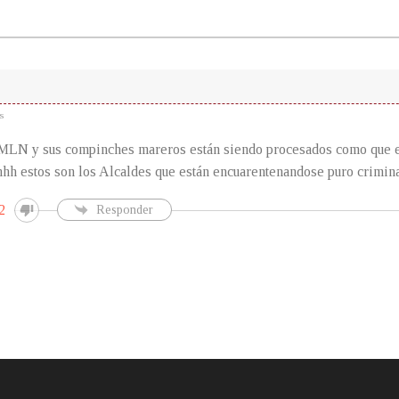
s
FMLN y sus compinches mareros están siendo procesados como que e
hh estos son los Alcaldes que están encuarentenandose puro crimin
2
Responder