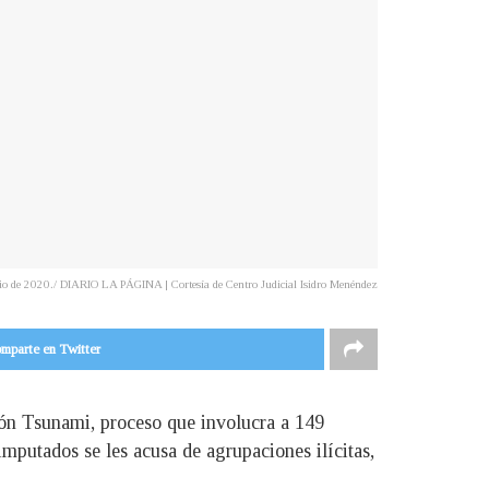
ulio de 2020./ DIARIO LA PÁGINA | Cortesía de Centro Judicial Isidro Menéndez
mparte en Twitter
ión Tsunami, proceso que involucra a 149
imputados se les acusa de agrupaciones ilícitas,