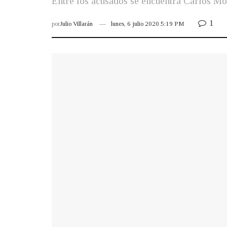
Entre los acusados se encuentra Carlos Mol
1
por
Julio Villarán
lunes, 6 julio 2020 5:19 PM