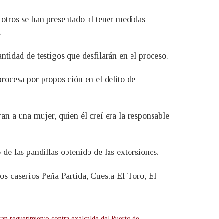
y otros se han presentado al tener medidas
.
ntidad de testigos que desfilarán en el proceso.
rocesa por proposición en el delito de
n a una mujer, quien él creí era la responsable
de las pandillas obtenido de las extorsiones.
os caseríos Peña Partida, Cuesta El Toro, El
tan requerimiento contra exalcalde del Puerto de