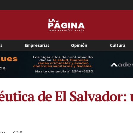
as
Empresarial
Opinión
Cultura
utica de El Salvador: 
0
9 AM