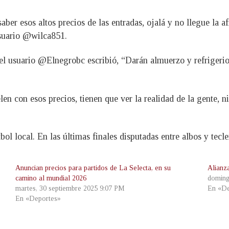
aber esos altos precios de las entradas, ojalá y no llegue la a
usuario @wilca851.
el usuario @Elnegrobc escribió, “Darán almuerzo y refrigerio
n con esos precios, tienen que ver la realidad de la gente, ni
útbol local. En las últimas finales disputadas entre albos y tecl
Anuncian precios para partidos de La Selecta, en su
Alianz
camino al mundial 2026
doming
martes, 30 septiembre 2025 9:07 PM
En «De
En «Deportes»