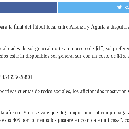
Co
 para la final del fútbol local entre Alianza y Águila a dispu
ocalidades de sol general norte a un precio de $15, sol prefer
ños estarán disponibles sol general sur con un costo de $15, s
894454695628801
pectivas cuentas de redes sociales, los aficionados mostraro
e la afición! Y no se vale que digan «por amor al equipo paga
o esos 40$ por lo menos los gastaré en comida en mi casa”, 