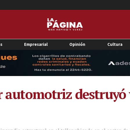
as
Empresarial
Opinión
Cultura
r automotriz destruyó 