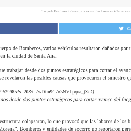
Cuerpo de Bomberos trabaron para socavar las llamas en taller auto
Co
uerpo de Bomberos, varios vehículos resultaron dañados por u
 en la ciudad de Santa Ana.
e trabajar desde dos puntos estratégicos para cortar el avance
se revelaron las posibles causas que provocaron el siniestro 
222319529985?s=20&t=7wDim9C7o3NVLpqua_jXoQ
s desde dos puntos estratégicos para cortar avance del fuego
 estructura colapsaron, lo que provocó que las labores de los b
d Morena”. Bomberos y entidades de socorro no reportaron per