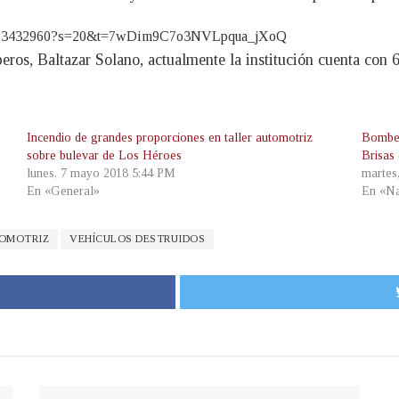
809723432960?s=20&t=7wDim9C7o3NVLpqua_jXoQ
ros, Baltazar Solano, actualmente la institución cuenta con 
Incendio de grandes proporciones en taller automotriz
Bomber
sobre bulevar de Los Héroes
Brisas
lunes, 7 mayo 2018 5:44 PM
martes
En «General»
En «Na
TOMOTRIZ
VEHÍCULOS DESTRUIDOS