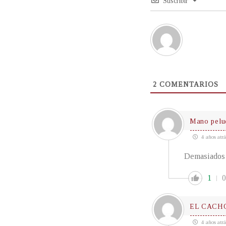
Suscribir
2
COMENTARIOS
Mano pelu
4 años atrá
Demasiados i
1
0
EL CACH
4 años atrá