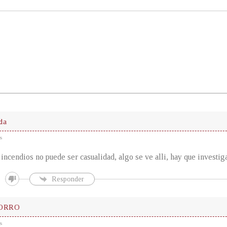
da
s
ncendios no puede ser casualidad, algo se ve alli, hay que investig
Responder
ORRO
s