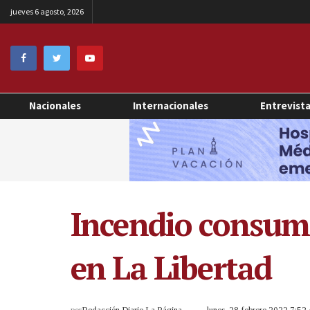
jueves 6 agosto, 2026
Nacionales
Internacionales
Entrevist
Incendio consume
en La Libertad
por
Redacción Diario La Página
lunes, 28 febrero 2022 7:5