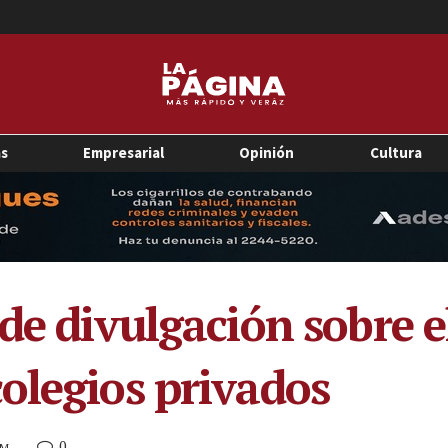
as
Empresarial
Opinión
Cultura
 de divulgación sobre 
olegios privados
0
AM