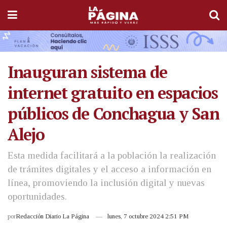
Inauguran sistema de
internet gratuito en espacios
públicos de Conchagua y San
Alejo
Esta medida facilitará a la población la realización
de trámites digitales y el acceso a información en
línea, promoviendo la inclusión digital y nuevas
oportunidades.
por
Redacción Diario La Página
lunes, 7 octubre 2024 2:51 PM