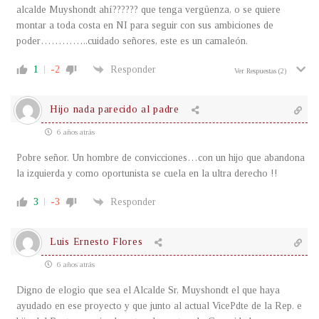
alcalde Muyshondt ahí?????? que tenga vergüenza, o se quiere
montar a toda costa en NI para seguir con sus ambiciones de
poder…………..cuidado señores, este es un camaleón.
1
-2
Responder
Ver Respuestas
(2)
Hijo nada parecido al padre
6 años atrás
Pobre señor. Un hombre de convicciones…con un hijo que abandona
la izquierda y como oportunista se cuela en la ultra derecho !!
3
-3
Responder
Luis Ernesto Flores
6 años atrás
Digno de elogio que sea el Alcalde Sr, Muyshondt el que haya
ayudado en ese proyecto y que junto al actual VicePdte de la Rep. e