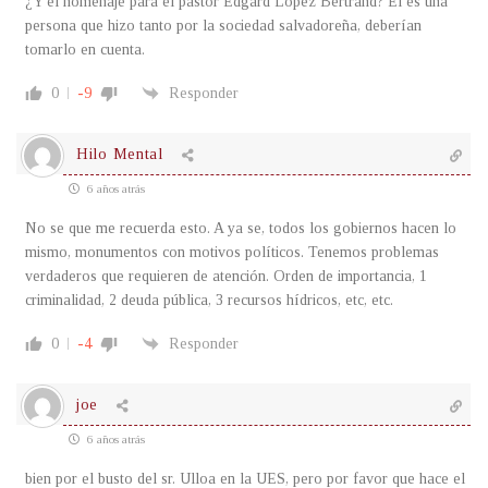
¿Y el homenaje para el pastor Edgard López Bertrand? El es una
persona que hizo tanto por la sociedad salvadoreña, deberían
tomarlo en cuenta.
0
-9
Responder
Hilo Mental
6 años atrás
No se que me recuerda esto. A ya se, todos los gobiernos hacen lo
mismo, monumentos con motivos políticos. Tenemos problemas
verdaderos que requieren de atención. Orden de importancia, 1
criminalidad, 2 deuda pública, 3 recursos hídricos, etc, etc.
0
-4
Responder
joe
6 años atrás
bien por el busto del sr. Ulloa en la UES, pero por favor que hace el