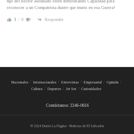
hijo del Rector asesinado esten demostrando Capacidad para
reconocer a un Compatriota ilustre que murio en esa Guerra!
3
0
Responder
Nacionales
Internacionales
Entrevistas
Empresarial
Opinión
Cultura
Deportes
Jet Set
Curiosidades
Contáctanos: 2246-0616
© 2024 Diario La Página - Noticias de El Salvador