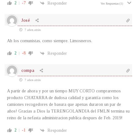
2
-7
Responder
Ver Respuestas
(1)
José
7 años atrás
Ah los comunistas, como siempre. Limosneros.
2
-8
Responder
compa
7 años atrás
A partir de ahora y por un tiempo MUY CORTO compraremos
producto CHATARRA de dudosa calidad y garantía como los
camiones recogedores de basura que apenas duraron un par de
años! Gracias a Dios la TERENGOLANDIA del FMLN termina su
reino de la nefasta administracion publica despues de Feb. 2019!
2
-1
Responder