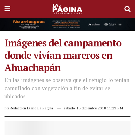
Imágenes del campamento
donde vivían mareros en
Ahuachapán
En las imágenes se observa que el refugio lo tenían
camuflado con vegetación a fin de evitar se
ubicados
por
Redacción Diario La Página
sábado, 15 diciembre 2018 11:29 PM