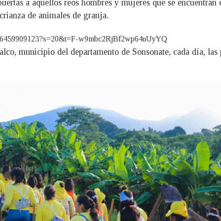
ertas a aquellos reos hombres y mujeres que se encuentran e
crianza de animales de granja.
7413916459909123?s=20&t=F-w9mbc2RjBf2wp64uUyYQ
alco, municipio del departamento de Sonsonate, cada día, las p