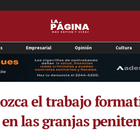
as
Empresarial
Opinión
Cultura
ca el trabajo formati
en las granjas peniten