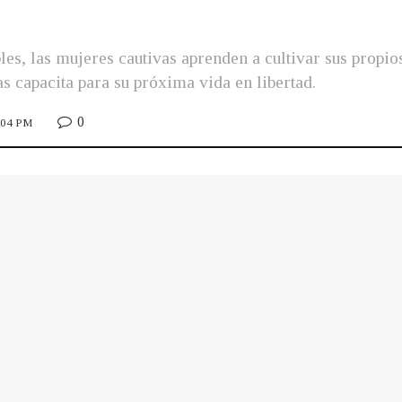
es, las mujeres cautivas aprenden a cultivar sus propio
as capacita para su próxima vida en libertad.
0
3:04 PM