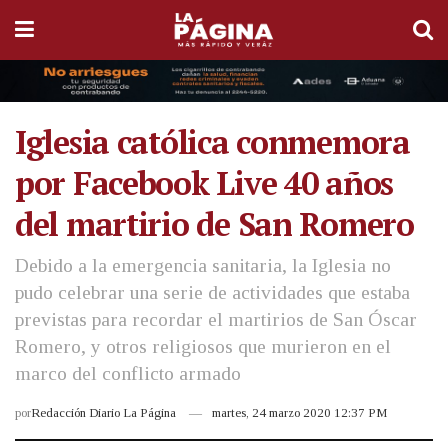
Iglesia católica conmemora
por Facebook Live 40 años
del martirio de San Romero
Debido a la emergencia sanitaria, la Iglesia no
pudo celebrar una serie de actividades que estaba
previstas para recordar el martirios de San Óscar
Romero, y otros religiosos que murieron en el
marco del conflicto armado
por
Redacción Diario La Página
martes, 24 marzo 2020 12:37 PM