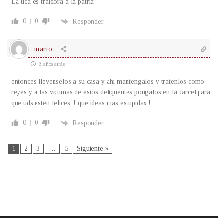
La uca es traidora a la patria
0
0
Responder
mario
8 años atrás
entonces llevenselos a su casa y ahi mantengalos y tratenlos como
reyes y a las victimas de estos deliquentes pongalos en la carcel,para
que uds.esten felices. ! que ideas mas estupidas !
0
0
Responder
1
2
3
…
5
Siguiente »