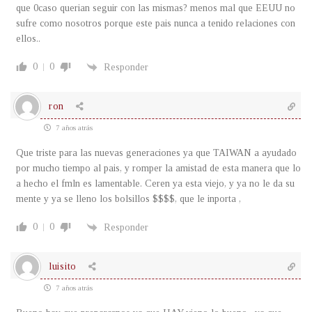
que 0caso querian seguir con las mismas? menos mal que EEUU no
sufre como nosotros porque este pais nunca a tenido relaciones con
ellos..
0
0
Responder
ron
7 años atrás
Que triste para las nuevas generaciones ya que TAIWAN a ayudado
por mucho tiempo al pais, y romper la amistad de esta manera que lo
a hecho el fmln es lamentable. Ceren ya esta viejo, y ya no le da su
mente y ya se lleno los bolsillos $$$$, que le inporta ,
0
0
Responder
luisito
7 años atrás