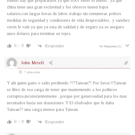
Bueno hay que prepararnos ya que HAY vieno lo bueno , ya que
china tiene una gran esclavitud y los obreros tienen bajos
salarios,con largas horas de labor, trabajo sin remunerar, pobres
medidas de seguridad y condiciones de vida despreciables , y sanchez
ceren le vale ya que ya esta de salidad y de seguro ya se aseguro
unos dolares para terminar su vejez.
0
0
Responder
Ver Respuestas
(1)
John Mrtell
7 años atrás
Y ahi quien gano o salio perdiendo ???Taiwan?? Por favor.!!Taiwan
se libro de esa carga de tener que manteniendo a los politicos
corruptos,inconscientemente , porque por generosidad para los mas
necsitados hacia sus donaciones. Y El sSalvador que le daba
Taiwan?? una carga menos para Taiwan.
0
0
Responder