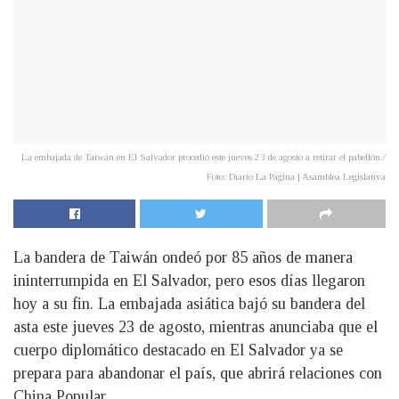
La embajada de Taiwán en El Salvador procedió este jueves 23 de agosto a retirar el pabellón./
Foto: Diario La Página | Asamblea Legislativa
La bandera de Taiwán ondeó por 85 años de manera
ininterrumpida en El Salvador, pero esos días llegaron
hoy a su fin. La embajada asiática bajó su bandera del
asta este jueves 23 de agosto, mientras anunciaba que el
cuerpo diplomático destacado en El Salvador ya se
prepara para abandonar el país, que abrirá relaciones con
China Popular.