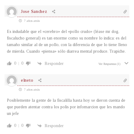
Jose Sanchez
7 años atrás
Es indudable que el «cerebro» del «pollo crudo» (léase mr dog.
fiscalucho general) es tan enorme como su nombre lo indica: es del
tamaño similar al de un pollo, con la diferencia de que lo tiene lleno
de mierda. Cuando «piensa» sólo diarrea mental produce. Trapiche.
0
0
Responder
Ver Respuestas
(1)
elneto
7 años atrás
Posiblemente la gente de la fiscalilla hasta hoy se dieron cuenta de
que pueden atentar contra los polis por infomarcion que les mando
un jefe
0
0
Responder