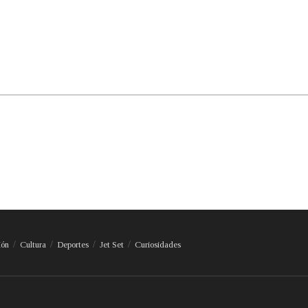
ión
Cultura
Deportes
Jet Set
Curiosidades