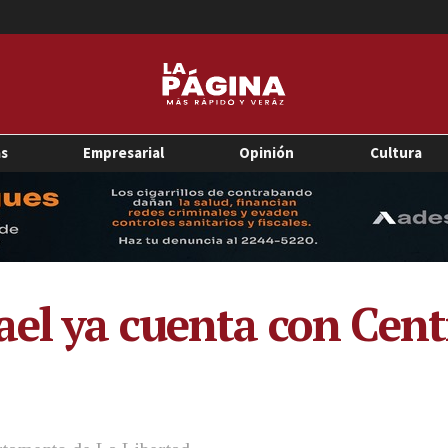
as
Empresarial
Opinión
Cultura
ael ya cuenta con Cent