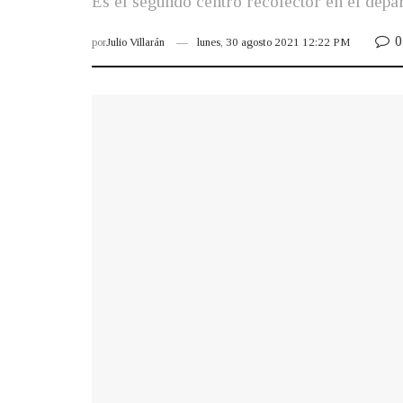
Es el segundo centro recolector en el depa
0
por
Julio Villarán
lunes, 30 agosto 2021 12:22 PM