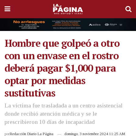
Hombre que golpeó a otro
con un envase en el rostro
deberá pagar $1,000 para
optar por medidas
sustitutivas
La víctima fue trasladada a un centro asistencial
donde recibió atención médica y se le
prescribieron 10 días de incapacidad
por
Redacción Diario La Página
domingo, 3 noviembre 2024 11:25 AM