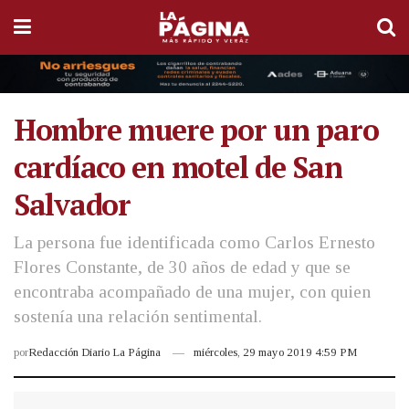
Hombre muere por un paro
cardíaco en motel de San
Salvador
La persona fue identificada como Carlos Ernesto
Flores Constante, de 30 años de edad y que se
encontraba acompañado de una mujer, con quien
sostenía una relación sentimental.
por
Redacción Diario La Página
miércoles, 29 mayo 2019 4:59 PM