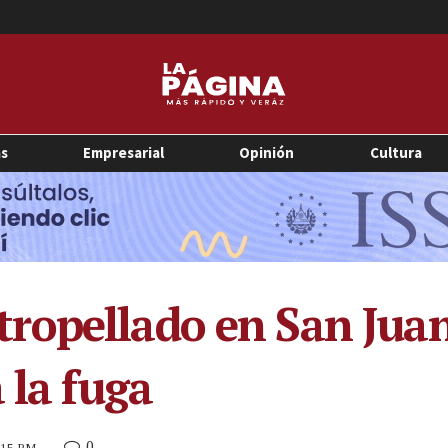
as
Empresarial
Opinión
Cultura
ropellado en San Juan
 la fuga
0
0:15 PM