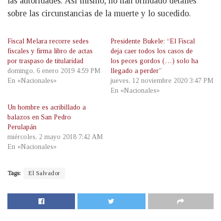
las autoridades. Así mismo, no han brindado detalles
sobre las circunstancias de la muerte y lo sucedido.
Fiscal Melara recorre sedes
Presidente Bukele: “El Fiscal
fiscales y firma libro de actas
deja caer todos los casos de
por traspaso de titularidad
los peces gordos (…) solo ha
domingo, 6 enero 2019 4:59 PM
llegado a perder”
En «Nacionales»
jueves, 12 noviembre 2020 3:47 PM
En «Nacionales»
Un hombre es acribillado a
balazos en San Pedro
Perulapán
miércoles, 2 mayo 2018 7:42 AM
En «Nacionales»
Tags:
El Salvador