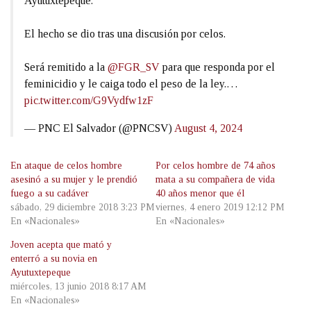
Ayutuxtepeque.
El hecho se dio tras una discusión por celos.
Será remitido a la
@FGR_SV
para que responda por el
feminicidio y le caiga todo el peso de la ley.…
pic.twitter.com/G9Vydfw1zF
— PNC El Salvador (@PNCSV)
August 4, 2024
En ataque de celos hombre
Por celos hombre de 74 años
asesinó a su mujer y le prendió
mata a su compañera de vida
fuego a su cadáver
40 años menor que él
sábado, 29 diciembre 2018 3:23 PM
viernes, 4 enero 2019 12:12 PM
En «Nacionales»
En «Nacionales»
Joven acepta que mató y
enterró a su novia en
Ayutuxtepeque
miércoles, 13 junio 2018 8:17 AM
En «Nacionales»