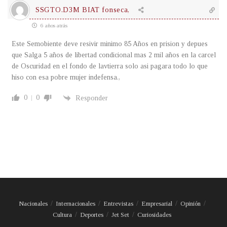
SSGTO.D3M BIAT fonseca,
6 años atrás
Este Semobiente deve resivir minimo 85 Años en prision y depues
que Salga 5 años de libertad condicional mas 2 mil años en la carcel
de Oscuridad en el fondo de lavtierra solo asi pagara todo lo que
hiso con esa pobre mujer indefensa.,
0
0
Responder
Nacionales
Internacionales
Entrevistas
Empresarial
Opinión
Cultura
Deportes
Jet Set
Curiosidades