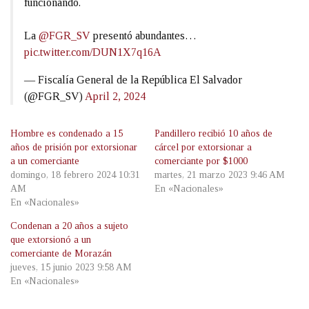
funcionando.
La
@FGR_SV
presentó abundantes…
pic.twitter.com/DUN1X7q16A
— Fiscalía General de la República El Salvador
(@FGR_SV)
April 2, 2024
Hombre es condenado a 15
Pandillero recibió 10 años de
años de prisión por extorsionar
cárcel por extorsionar a
a un comerciante
comerciante por $1000
domingo, 18 febrero 2024 10:31
martes, 21 marzo 2023 9:46 AM
AM
En «Nacionales»
En «Nacionales»
Condenan a 20 años a sujeto
que extorsionó a un
comerciante de Morazán
jueves, 15 junio 2023 9:58 AM
En «Nacionales»