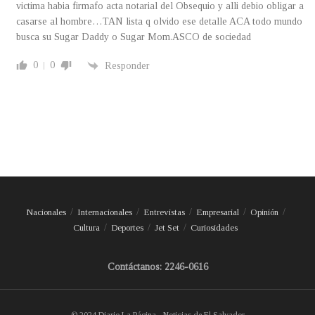
victima habia firmafo acta notarial del Obsequio y alli debio obligar a
casarse al hombre…TAN lista q olvido ese detalle ACA todo mundo
busca su Sugar Daddy o Sugar Mom.ASCO de sociedad
0
0
Responder
Nacionales
Internacionales
Entrevistas
Empresarial
Opinión
Cultura
Deportes
Jet Set
Curiosidades
Contáctanos: 2246-0616