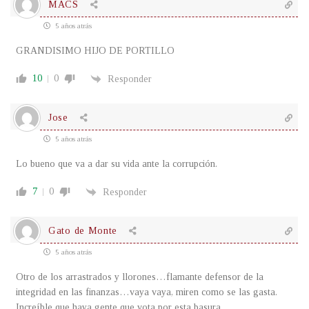
MACS
5 años atrás
GRANDISIMO HIJO DE PORTILLO
10
0
Responder
Jose
5 años atrás
Lo bueno que va a dar su vida ante la corrupción.
7
0
Responder
Gato de Monte
5 años atrás
Otro de los arrastrados y llorones…flamante defensor de la
integridad en las finanzas…vaya vaya, miren como se las gasta.
Increíble que haya gente que vota por esta basura.