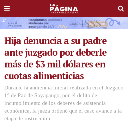
Hija denuncia a su padre
ante juzgado por deberle
más de $3 mil dólares en
cuotas alimenticias
Durante la audiencia inicial realizada en el Juzgado
1° de Paz de Soyapango, por el delito de
incumplimiento de los deberes de asistencia
económica, la jueza ordenó que el caso avance a la
etapa de instrucción.