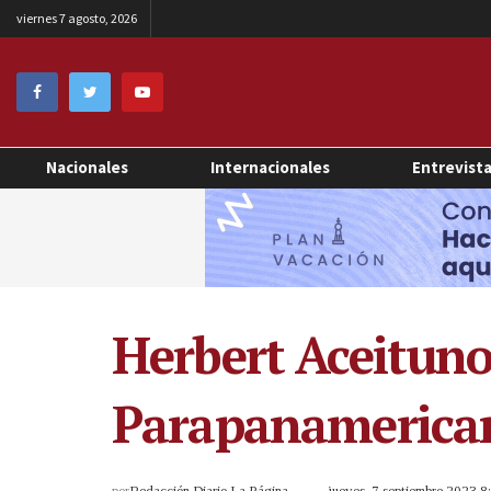
viernes 7 agosto, 2026
Nacionales
Internacionales
Entrevist
Herbert Aceituno
Parapanamerica
por
Redacción Diario La Página
jueves, 7 septiembre 2023 