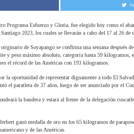
Co
estro Programa Esfuerzo y Gloria, fue elegido hoy como el aba
Santiago 2023, los cuales se llevarán a cabo del 17 al 26 de
 originario de Soyapango se confirma una semana después de 
élite y peso máximo absoluto, categoría hasta 59 kilogramos,
nes el récord de las Américas con 193 kilogramos.
por la oportunidad de representar dignamente a todo El Salva
ntó el paratleta de 37 años, luego de ser anunciado por el Co
ndeará la bandera y estará al frente de la delegación cuscatl
rbert ganó medalla de oro en los 65 kilogramos de parapowerl
anamericano y de las Américas.