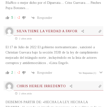
BlaNco o mejor dicho por el Dipurrata… Criss Guevara…. Pinches
Puya Botones…
5
-2
Responder
SILVA TIENE LA VERDAD A FAVOR
2 años atrás
El 17 de Julio de 2022 El gobierno norteamericano , sancionó a
Christian Guevara bajo la sección 353B de la ley de cumplimiento
mejorado del triángulo norte , incluyéndolo en la lista de actores
corruptos y antidemocráticos , «Lista Engel».
2
-2
Responder
Ver Respuestas
(1)
CHRIS HEREJE IRREDENTO
2 años atrás
DEBEMOS PARTIR DE: «HECHA LA LEY, HECHA LA