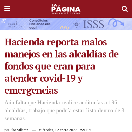
Hacienda reporta malos
manejos en las alcaldías de
fondos que eran para
atender covid-19 y
emergencias
Aún falta que Hacienda realice auditorías a 196
alcaldías, trabajo que podría estar listo dentro de 3
semanas.
por
Julio Villarán
miércoles, 12 enero 2022 1:59 PM