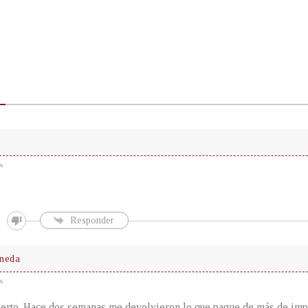
s
Responder
aneda
s
ierto. Hace dos semanas me devolvieron lo que pague de más de impu