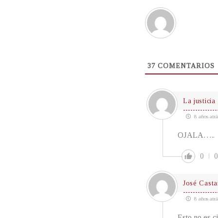
37
COMENTARIOS
La justicia
8 años atrá
OJALA…..
0
0
José Cast
8 años atrá
Esto no es c