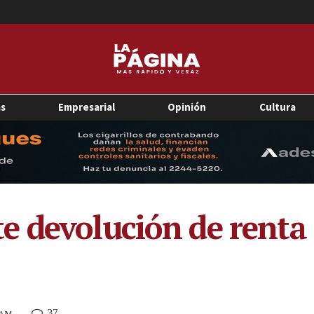
as
Empresarial
Opinión
Cultura
 devolución de renta 
37
6 AM