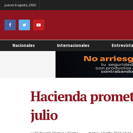
jueves 6 agosto, 2026
Nacionales
Internacionales
Entrevist
Hacienda promete
julio
por
Redacción Diario La Página
martes, 10 julio 2018 10:1