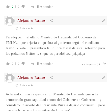
2
0
Responder
Alejandro Ramos
7 años atrás
Paradójico…. el último Ministro de Hacienda del Gobierno del
FMLN… que dejaría en quiebra al gobierno según el candidato
Nayib Bukele… presentara la Política Fiscal de este Gobierno para
los próximos 5 años… si que es paradójico…jajajajaja
0
0
Responder
Ver Respuestas
(1)
Alejandro Ramos
7 años atrás
Aclarando… mis respetos al Sr. Ministro de Hacienda que si ha
demostrado gran capacidad dentro del Gabinete de Gobierno… y
considero un acierto del Presidente Bukele dejarlo continuar… pero
hay que hacer ver las mentiras de la campaña…