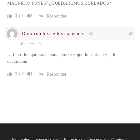
MAURICIO FUNES? ¿QUEDAREMOS BURLADOS?
0
0
Responder
Duro con los de los maletines
4 años atrás
… tanto los que los daban, como los que lo recibian y ni lo
declaraban
0
0
Responder
Nacionales
Internacionales
Entrevistas
Empresarial
Opinión