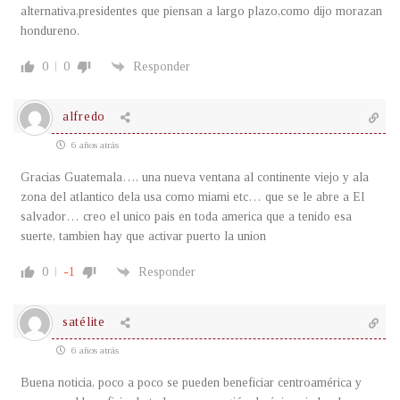
alternativa,presidentes que piensan a largo plazo,como dijo morazan
hondureno.
0
0
Responder
alfredo
6 años atrás
Gracias Guatemala…. una nueva ventana al continente viejo y ala
zona del atlantico dela usa como miami etc… que se le abre a El
salvador… creo el unico pais en toda america que a tenido esa
suerte, tambien hay que activar puerto la union
0
-1
Responder
satélite
6 años atrás
Buena noticia, poco a poco se pueden beneficiar centroamérica y