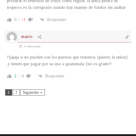
procurar el beneficio de todos como región, la única piedra de
tropiezo es la corrupción cuando hay manejo de fondos sin auditar
0
-1
Responder
mario
6 años atrás
!!jajaja si no pueden con los puertos que tenemos {puerto la union}
,y tienen que pagar por su uso a guatemala {no es gratis!!
2
0
Responder
1
2
Siguiente »