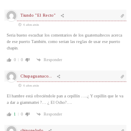
Tiundo "El Recto"
6 años atrás
Seria bueno escuchar los comentarios de los guatemaltecos acerca
de ese puerto También, como serian las reglas de usar ese puerto
chapin.
0
0
Responder
Chupaguanaco...
6 años atrás
El hambre está ofreciéndole pan a cepillín …..¿ Y cepillín que le va
a dar a giammattei ?… ¿ El Ocho?….
1
0
Responder
chinopeludo