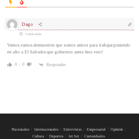
Dago
3 años atrás
Vamos,vamos,demuestren que somos unicos para trabajar,poniendo
en alto a El Salvador,que gobiernos antes hiso esto!
0
0
Responder
Nacionales
Internacionales
Entrevistas
Empresarial
Opinión
Cultura
Deportes
Jet Set
Curiosidades