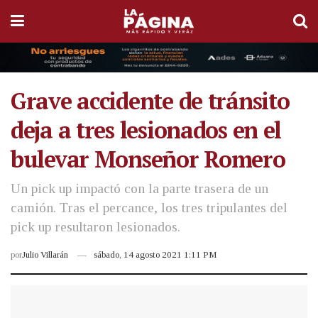
Grave accidente de tránsito
deja a tres lesionados en el
bulevar Monseñor Romero
Un pick up impactó con la parte trasera de un
camión. Tras el percance, los tres tripulantes del
pick up resultaron lesionados.
por
Julio Villarán
sábado, 14 agosto 2021 1:11 PM