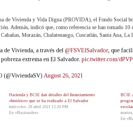
ama de Vivienda y Vida Digna (PROVIDA), el Fondo Social bri
ción. Además, indicó que, como referencia se han tomado 10 
 Cabañas, Morazán, Chalatenango, Cuscatlán, Santa Ana, La 
 de Vivienda, a través del
@FSVElSalvador
, que faci
e pobreza extrema en El Salvador.
pic.twitter.com/d
PO (@ViviendaSV)
August 26, 2021
Hacienda y BCIE dan detalles del financiamiento
BCIE a
«histórico» que se ha realizado a El Salvador
progra
miércoles, 28 abril 2021 12:20 PM
escola
En «Nacionales»
martes
En «Na