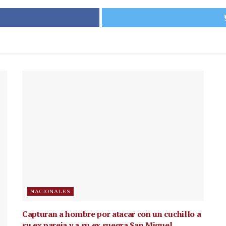
NACIONALES
Capturan a hombre por atacar con un cuchillo a
su ex pareja y a su ex suegra San Miguel