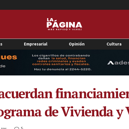
as
Empresarial
Opinión
Cultura
acuerdan financiamie
ograma de Vivienda y 
5
9 PM