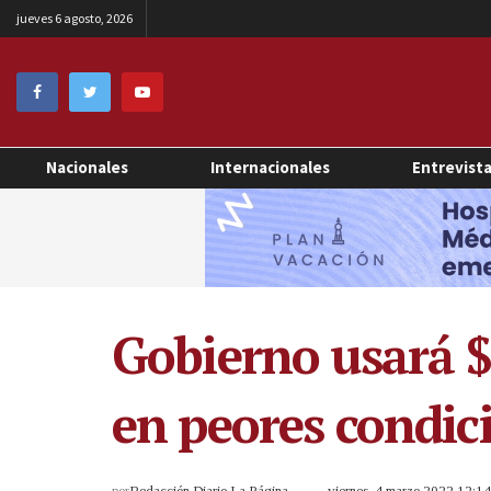
jueves 6 agosto, 2026
Nacionales
Internacionales
Entrevist
Gobierno usará $
en peores condici
por
Redacción Diario La Página
viernes, 4 marzo 2022 12:1