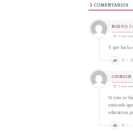
3
COMENTARIOS
NUEVO C
4 años atrá
Y que hacía 
0
0
OPINION
4 años atrá
Si esto se h
entiendo que
educativas pu
0
-