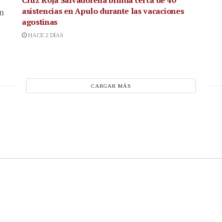
Cruz Roja Salvadoreña brinda cerca de 40
asistencias en Apulo durante las vacaciones
en
agostinas
HACE 2 DÍAS
CARGAR MÁS