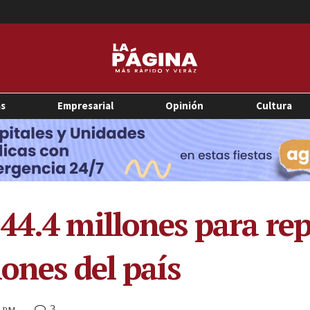
as
Empresarial
Opinión
Cultura
44.4 millones para rep
ones del país
3
4 PM