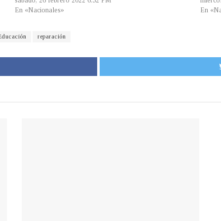
sábado, 26 febrero 2022 6:52 PM
miérco
En «Nacionales»
En «Na
 Educación
reparación