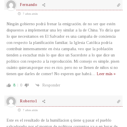
Fernando
7 años atrás
Ningún gobierno podrá frenar la emigración, de no ser que estén
dispuestos a implementar una ley similar a la de China. Yo diría que
lo que necesitamos en El Salvador es una campaña de conciencia
con respecto la planificación familiar, la Iglesia Católica podría
contribuir inmensamente en ésta campaña, veo que la población
tienden a escuchar más lo que dice un Sacerdote a lo que dice un
político con respecto a la reproducción. Mi consejo es simple, pisen
cuánto quieran,porque eso es rico, pero no se llenen de niños si no
tienen que darles de comer! No esperen que habrá
…
Leer más »
8
0
Responder
Roberto1
7 años atrás
Este es el resultado de la humillacion q tiene q pasar el pueblo
salvadoreño por el monton de politicos corruptos ya q en lugar de