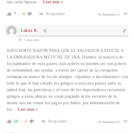
sus casas lujosas,
…
Leer más »
7
-8
Responder
Ver Respuestas
(1)
Lukas R.
7 años atrás
SUFICIENTE RAZON PARA QUE EL SALVADOR EXPULSE A
LA EMBAJADORA METICHE DE USA: Hombre, la mayoría de
los habitantes de esos paises, más pobres no pueden ser, son pobres
de solemnidad, sus ayudas, a través del cáncer de la corrupción
terminan en manos de los de siempre. «Ayudas» o devoluciones? con
todo lo que le han robado los gringos a esos tres países entre la
united fruit, las petroleras y el resto de los depredadores terroristas
gringos a estas alturas, no estan pagando ni los servicios de la
deuda, eso sin contar los pagos por daños, por indemnización de
los
…
Leer más »
16
-2
Responder
Ver Respuestas
(4)