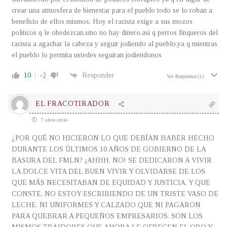
crear una atmosfera de bienestar para el pueblo todo se lo roban a
beneficio de ellos mismos. Hoy el racista exige a sus mozos
politicos q le obedezcan,sino no hay dinero.asi q perros finqueros del
racista a agachar la cabeza y seguir jodiendo al pueblo,ya q mientras
el pueblo lo permita ustedes seguiran jodiendonos
10
-2
Responder
Ver Respuestas
(1)
EL FRACOTIRADOR
7 años atrás
¿POR QUÉ NO HICIERON LO QUE DEBÍAN HABER HECHO
DURANTE LOS ÚLTIMOS 10 AÑOS DE GOBIERNO DE LA
BASURA DEL FMLN? ¡AHHH, NO! SE DEDICARON A VIVIR
LA DOLCE VITA DEL BUEN VIVIR Y OLVIDARSE DE LOS
QUE MÁS NECESITABAN DE EQUIDAD Y JUSTICIA. Y QUE
CONSTE, NO ESTOY ESCRIBIENDO DE UN TRISTE VASO DE
LECHE, NI UNIFORMES Y CALZADO QUE NI PAGARON
PARA QUEBRAR A PEQUEÑOS EMPRESARIOS. SON LOS