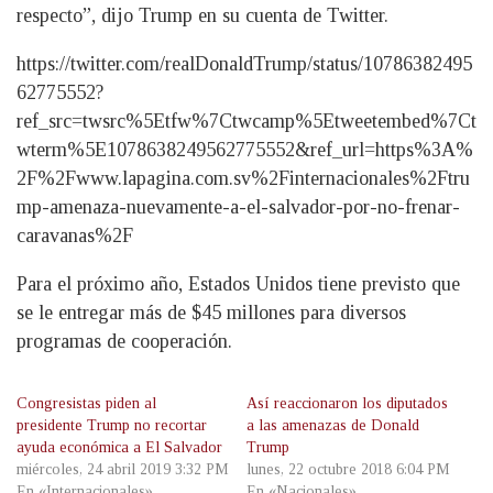
respecto”, dijo Trump en su cuenta de Twitter.
https://twitter.com/realDonaldTrump/status/10786382495
62775552?
ref_src=twsrc%5Etfw%7Ctwcamp%5Etweetembed%7Ct
wterm%5E1078638249562775552&ref_url=https%3A%
2F%2Fwww.lapagina.com.sv%2Finternacionales%2Ftru
mp-amenaza-nuevamente-a-el-salvador-por-no-frenar-
caravanas%2F
Para el próximo año, Estados Unidos tiene previsto que
se le entregar más de $45 millones para diversos
programas de cooperación.
Congresistas piden al
Así reaccionaron los diputados
presidente Trump no recortar
a las amenazas de Donald
ayuda económica a El Salvador
Trump
miércoles, 24 abril 2019 3:32 PM
lunes, 22 octubre 2018 6:04 PM
En «Internacionales»
En «Nacionales»