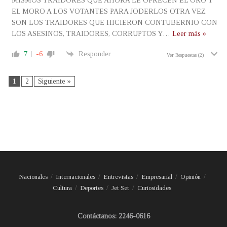
MISMOS TRAIDORES QUE AHORA LE OFRECEN EL ORO Y
EL MORO A LOS VOTANTES PARA JODERLOS OTRA VEZ.
SON LOS TRAIDORES QUE HICIERON CONTUBERNIO CON
LOS ASESINOS, TRAIDORES, CORRUPTOS Y
…
Leer más »
7
-6
Responder
Ver Respuestas
(2)
1
2
Siguiente »
Nacionales
Internacionales
Entrevistas
Empresarial
Opinión
Cultura
Deportes
Jet Set
Curiosidades
Contáctanos: 2246-0616